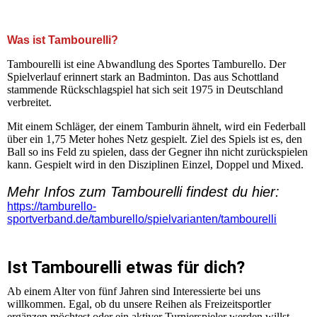
+++ Herzlich Willkommen auf der Homepage der SG
Kleinnaundorf Tambourelli +++
Was ist Tambourelli?
Tambourelli ist eine Abwandlung des Sportes Tamburello. Der
Spielverlauf erinnert stark an Badminton. Das aus Schottland
stammende Rückschlagspiel hat sich seit 1975 in Deutschland
verbreitet.
Mit einem Schläger, der einem Tamburin ähnelt, wird ein Federball
über ein 1,75 Meter hohes Netz gespielt. Ziel des Spiels ist es, den
Ball so ins Feld zu spielen, dass der Gegner ihn nicht zurückspielen
kann. Gespielt wird in den Disziplinen Einzel, Doppel und Mixed.
Mehr Infos zum Tambourelli findest du hier:
https://tamburello-
sportverband.de/tamburello/spielvarianten/tambourelli
Ist Tambourelli etwas für dich?
Ab einem Alter von fünf Jahren sind Interessierte bei uns
willkommen. Egal, ob du unsere Reihen als Freizeitsportler
ergänzen möchtest oder ein aktiver Turnierspieler werden willst,