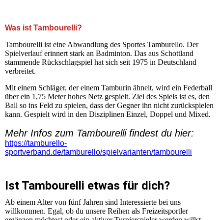
+++ Herzlich Willkommen auf der Homepage der SG
Kleinnaundorf Tambourelli +++
Was ist Tambourelli?
Tambourelli ist eine Abwandlung des Sportes Tamburello. Der
Spielverlauf erinnert stark an Badminton. Das aus Schottland
stammende Rückschlagspiel hat sich seit 1975 in Deutschland
verbreitet.
Mit einem Schläger, der einem Tamburin ähnelt, wird ein Federball
über ein 1,75 Meter hohes Netz gespielt. Ziel des Spiels ist es, den
Ball so ins Feld zu spielen, dass der Gegner ihn nicht zurückspielen
kann. Gespielt wird in den Disziplinen Einzel, Doppel und Mixed.
Mehr Infos zum Tambourelli findest du hier:
https://tamburello-
sportverband.de/tamburello/spielvarianten/tambourelli
Ist Tambourelli etwas für dich?
Ab einem Alter von fünf Jahren sind Interessierte bei uns
willkommen. Egal, ob du unsere Reihen als Freizeitsportler
ergänzen möchtest oder ein aktiver Turnierspieler werden willst,