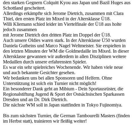
den starken Gegnern Colquitt Kyou aus Japan und Bazil Huges aus
Schottland gescheitert.
Allerdings erkämpfte sich Jerome Dietrich, zusammen mit Clara
Thiel, den ersten Platz im Mixed in der Altersklasse Ü18.
Willi Kliemann schied leider im Viertelfinale der Ü18 aus holte
jedoch zusammen
mit Jerome Dietrich den dritten Platz im Doppel der Ü18.
Auch unsere Oldies waren stark. In der Altersklasse Ü50 wurden
Daniela Gutheins und Marco Nagel Weltmeister. Sie erspielten in
den letzten Minuten der WM die Goldmedaille im Mixed. In dieser
Altersklasse gewannen wir außerdem in allen Disziplinen weitere
Medaillen durch unsere erfahrensten Spieler.
Es war ein sehr spielreiches Wochenende. Wir haben viele neue
und auch bekannte Gesichter gesehen.
Wir bedanken uns bei allen Sponsoren und Helfern. Ohne
Unterstützung ist solch ein Turnier nicht möglich!
Ein besonderer Dank geht an Mibium - Dein Sportausrüster, die
Regionalstiftung Jugend & Sport der Ostsächsischen Sparkassen
Dresden und an Dr. Dirk Dietrich.
Die nächste WM soll in Japan stattfinden in Tokyo Fujinomiya.
Bis zum nächsten Turnier, die German Tambourelli Masters (finden
im Herbst statt), trainieren wir fleißig weiter!