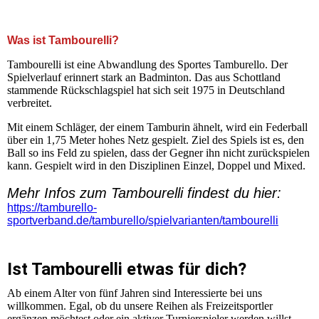
+++ Herzlich Willkommen auf der Homepage der SG
Kleinnaundorf Tambourelli +++
Was ist Tambourelli?
Tambourelli ist eine Abwandlung des Sportes Tamburello. Der
Spielverlauf erinnert stark an Badminton. Das aus Schottland
stammende Rückschlagspiel hat sich seit 1975 in Deutschland
verbreitet.
Mit einem Schläger, der einem Tamburin ähnelt, wird ein Federball
über ein 1,75 Meter hohes Netz gespielt. Ziel des Spiels ist es, den
Ball so ins Feld zu spielen, dass der Gegner ihn nicht zurückspielen
kann. Gespielt wird in den Disziplinen Einzel, Doppel und Mixed.
Mehr Infos zum Tambourelli findest du hier:
https://tamburello-
sportverband.de/tamburello/spielvarianten/tambourelli
Ist Tambourelli etwas für dich?
Ab einem Alter von fünf Jahren sind Interessierte bei uns
willkommen. Egal, ob du unsere Reihen als Freizeitsportler
ergänzen möchtest oder ein aktiver Turnierspieler werden willst,