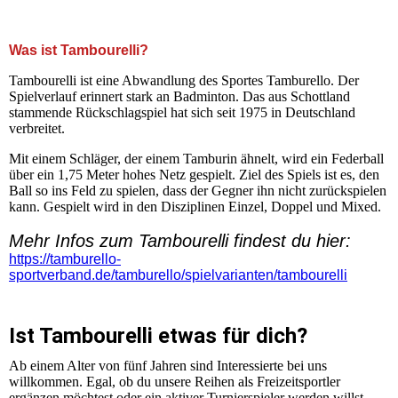
+++ Herzlich Willkommen auf der Homepage der SG
Kleinnaundorf Tambourelli +++
Was ist Tambourelli?
Tambourelli ist eine Abwandlung des Sportes Tamburello. Der
Spielverlauf erinnert stark an Badminton. Das aus Schottland
stammende Rückschlagspiel hat sich seit 1975 in Deutschland
verbreitet.
Mit einem Schläger, der einem Tamburin ähnelt, wird ein Federball
über ein 1,75 Meter hohes Netz gespielt. Ziel des Spiels ist es, den
Ball so ins Feld zu spielen, dass der Gegner ihn nicht zurückspielen
kann. Gespielt wird in den Disziplinen Einzel, Doppel und Mixed.
Mehr Infos zum Tambourelli findest du hier:
https://tamburello-
sportverband.de/tamburello/spielvarianten/tambourelli
Ist Tambourelli etwas für dich?
Ab einem Alter von fünf Jahren sind Interessierte bei uns
willkommen. Egal, ob du unsere Reihen als Freizeitsportler
ergänzen möchtest oder ein aktiver Turnierspieler werden willst,