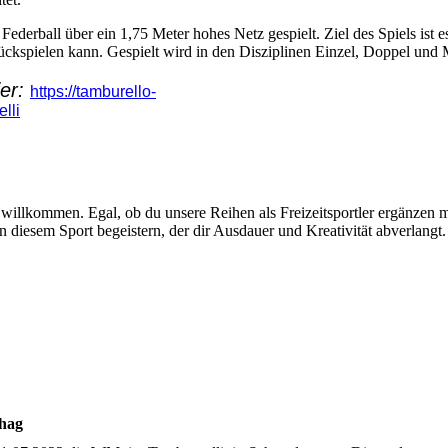
ederball über ein 1,75 Meter hohes Netz gespielt. Ziel des Spiels ist e
urückspielen kann. Gespielt wird in den Disziplinen Einzel, Doppel und
ier:
https://tamburello-
lli
s willkommen. Egal, ob du unsere Reihen als Freizeitsportler ergänzen 
on diesem Sport begeistern, der dir Ausdauer und Kreativität abverlangt.
ehag