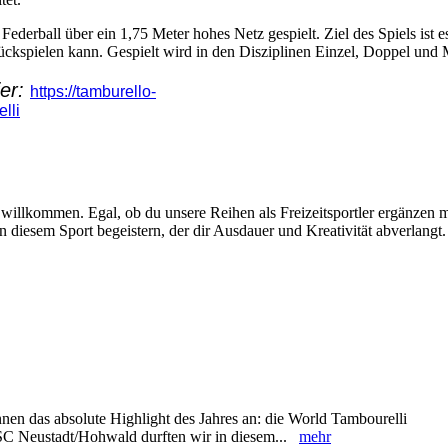
ederball über ein 1,75 Meter hohes Netz gespielt. Ziel des Spiels ist e
urückspielen kann. Gespielt wird in den Disziplinen Einzel, Doppel und
ier:
https://tamburello-
lli
s willkommen. Egal, ob du unsere Reihen als Freizeitsportler ergänzen 
on diesem Sport begeistern, der dir Ausdauer und Kreativität abverlangt.
en das absolute Highlight des Jahres an: die World Tambourelli
C Neustadt/Hohwald durften wir in diesem...
mehr