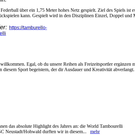
ederball über ein 1,75 Meter hohes Netz gespielt. Ziel des Spiels ist e
urückspielen kann. Gespielt wird in den Disziplinen Einzel, Doppel und
ier:
https://tamburello-
lli
s willkommen. Egal, ob du unsere Reihen als Freizeitsportler ergänzen 
on diesem Sport begeistern, der dir Ausdauer und Kreativität abverlangt.
en das absolute Highlight des Jahres an: die World Tambourelli
C Neustadt/Hohwald durften wir in diesem...
mehr