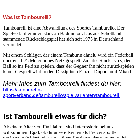
+++ Herzlich Willkommen auf der Homepage der SG
Kleinnaundorf Tambourelli +++
Was ist Tambourelli?
Tambourelli ist eine Abwandlung des Sportes Tamburello. Der
Spielverlauf erinnert stark an Badminton. Das aus Schottland
stammende Rückschlagspiel hat sich seit 1975 in Deutschland
verbreitet.
Mit einem Schläger, der einem Tamburin ähnelt, wird ein Federball
über ein 1,75 Meter hohes Netz gespielt. Ziel des Spiels ist es, den
Ball so ins Feld zu spielen, dass der Gegner ihn nicht zurückspielen
kann. Gespielt wird in den Disziplinen Einzel, Doppel und Mixed.
Mehr Infos zum Tambourelli findest du hier:
https://tamburello-
sportverband.de/tamburello/spielvarianten/tambourelli
Ist Tambourelli etwas für dich?
Ab einem Alter von fünf Jahren sind Interessierte bei uns
willkommen. Egal, ob du unsere Reihen als Freizeitsportler
ergänzen möchtest oder ein aktiver Turnierspieler werden willst,